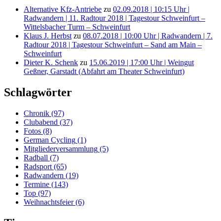
Alternative Kfz-Antriebe
zu
02.09.2018 | 10:15 Uhr |
Radwandern | 11. Radtour 2018 | Tagestour Schweinfurt –
Wittelsbacher Turm – Schweinfurt
Klaus J. Herbst
zu
08.07.2018 | 10:00 Uhr | Radwandern | 7.
Radtour 2018 | Tagestour Schweinfurt – Sand am Main –
Schweinfurt
Dieter K. Schenk
zu
15.06.2019 | 17:00 Uhr | Weingut
Geßner, Garstadt (Abfahrt am Theater Schweinfurt)
Schlagwörter
Chronik
(97)
Clubabend
(37)
Fotos
(8)
German Cycling
(1)
Mitgliederversammlung
(5)
Radball
(7)
Radsport
(65)
Radwandern
(19)
Termine
(143)
Top
(97)
Weihnachtsfeier
(6)