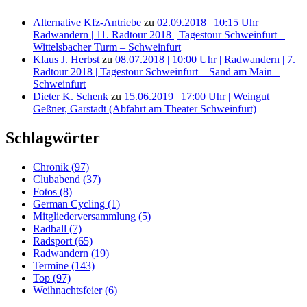
Alternative Kfz-Antriebe
zu
02.09.2018 | 10:15 Uhr |
Radwandern | 11. Radtour 2018 | Tagestour Schweinfurt –
Wittelsbacher Turm – Schweinfurt
Klaus J. Herbst
zu
08.07.2018 | 10:00 Uhr | Radwandern | 7.
Radtour 2018 | Tagestour Schweinfurt – Sand am Main –
Schweinfurt
Dieter K. Schenk
zu
15.06.2019 | 17:00 Uhr | Weingut
Geßner, Garstadt (Abfahrt am Theater Schweinfurt)
Schlagwörter
Chronik
(97)
Clubabend
(37)
Fotos
(8)
German Cycling
(1)
Mitgliederversammlung
(5)
Radball
(7)
Radsport
(65)
Radwandern
(19)
Termine
(143)
Top
(97)
Weihnachtsfeier
(6)