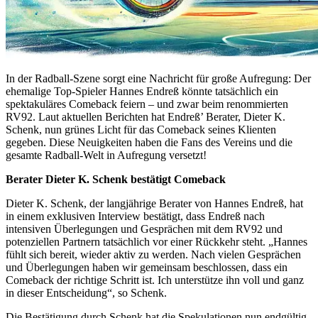
In der Radball-Szene sorgt eine Nachricht für große Aufregung: Der
ehemalige Top-Spieler Hannes Endreß könnte tatsächlich ein
spektakuläres Comeback feiern – und zwar beim renommierten
RV92. Laut aktuellen Berichten hat Endreß’ Berater, Dieter K.
Schenk, nun grünes Licht für das Comeback seines Klienten
gegeben. Diese Neuigkeiten haben die Fans des Vereins und die
gesamte Radball-Welt in Aufregung versetzt!
Berater Dieter K. Schenk bestätigt Comeback
Dieter K. Schenk, der langjährige Berater von Hannes Endreß, hat
in einem exklusiven Interview bestätigt, dass Endreß nach
intensiven Überlegungen und Gesprächen mit dem RV92 und
potenziellen Partnern tatsächlich vor einer Rückkehr steht. „Hannes
fühlt sich bereit, wieder aktiv zu werden. Nach vielen Gesprächen
und Überlegungen haben wir gemeinsam beschlossen, dass ein
Comeback der richtige Schritt ist. Ich unterstütze ihn voll und ganz
in dieser Entscheidung“, so Schenk.
Die Bestätigung durch Schenk hat die Spekulationen nun endgültig