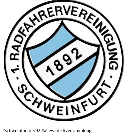
#schweinfurt #rv92 #altewarte #versammlung