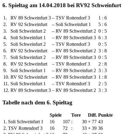
6. Spieltag am 14.04.2018 bei RV92 Schweinfurt
1.
RV 89 Schweinfurt 3
–
TSV Rottendorf 3
1
:
6
2.
RV 92 Schweinfurt
–
Soli Schweinfurt 1
5
:
6
3.
Soli Schweinfurt 2
–
RV 89 Schweinfurt 2
0
:
5
4.
Soli Schweinfurt 1
–
RV 89 Schweinfurt 3
6
:
3
5.
Soli Schweinfurt 2
–
TSV Rottendorf 3
0
:
5
6.
RV 92 Schweinfurt
–
RV 89 Schweinfurt 2
3
:
8
7.
Soli Schweinfurt 2
–
RV 89 Schweinfurt 3
0
:
5
8.
RV 92 Schweinfurt
–
TSV Rottendorf 3
2
:
8
9.
Soli Schweinfurt 1
–
RV 89 Schweinfurt 2
3
:
3
10.
RV 92 Schweinfurt
–
RV 89 Schweinfurt 3
1
:
8
11.
Soli Schweinfurt 1
–
TSV Rottendorf 3
2
:
5
12.
RV 89 Schweinfurt 3
–
RV 89 Schweinfurt 2
3
:
3
Tabelle nach dem 6. Spieltag
Spiele
Tore
Diff.
Punkte
1.
Soli Schweinfurt 1
16
107
:
30
+ 77
43
2.
TSV Rottendorf 3
16
72
:
33
+ 39
36