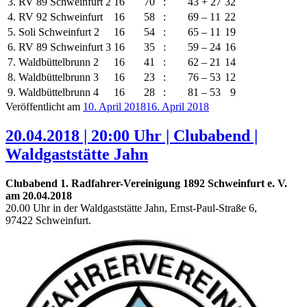
3.
RV 89 Schweinfurt 2
16
70
:
43
+ 27
32
4.
RV 92 Schweinfurt
16
58
:
69
– 11
22
5.
Soli Schweinfurt 2
16
54
:
65
– 11
19
6.
RV 89 Schweinfurt 3
16
35
:
59
– 24
16
7.
Waldbüttelbrunn 2
16
41
:
62
– 21
14
8.
Waldbüttelbrunn 3
16
23
:
76
– 53
12
9.
Waldbüttelbrunn 4
16
28
:
81
– 53
9
Veröffentlicht am
10. April 2018
16. April 2018
20.04.2018 | 20:00 Uhr | Clubabend |
Waldgaststätte Jahn
Clubabend 1. Radfahrer-Vereinigung 1892 Schweinfurt e. V.
am 20.04.2018
20.00 Uhr in der Waldgaststätte Jahn, Ernst-Paul-Straße 6,
97422 Schweinfurt.