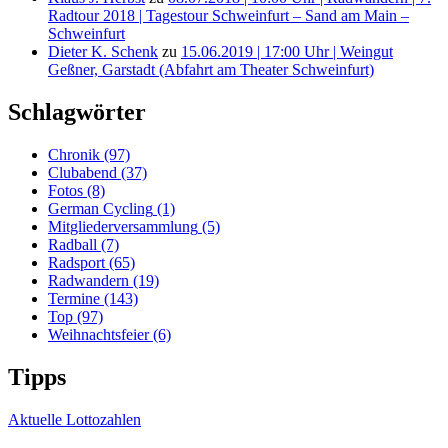
Radtour 2018 | Tagestour Schweinfurt – Sand am Main –
Schweinfurt
Dieter K. Schenk
zu
15.06.2019 | 17:00 Uhr | Weingut
Geßner, Garstadt (Abfahrt am Theater Schweinfurt)
Schlagwörter
Chronik
(97)
Clubabend
(37)
Fotos
(8)
German Cycling
(1)
Mitgliederversammlung
(5)
Radball
(7)
Radsport
(65)
Radwandern
(19)
Termine
(143)
Top
(97)
Weihnachtsfeier
(6)
Tipps
Aktuelle Lottozahlen