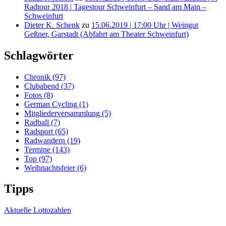
Radtour 2018 | Tagestour Schweinfurt – Sand am Main –
Schweinfurt
Dieter K. Schenk
zu
15.06.2019 | 17:00 Uhr | Weingut
Geßner, Garstadt (Abfahrt am Theater Schweinfurt)
Schlagwörter
Chronik
(97)
Clubabend
(37)
Fotos
(8)
German Cycling
(1)
Mitgliederversammlung
(5)
Radball
(7)
Radsport
(65)
Radwandern
(19)
Termine
(143)
Top
(97)
Weihnachtsfeier
(6)
Tipps
Aktuelle Lottozahlen