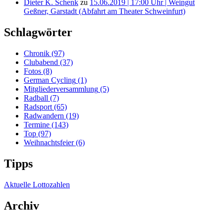
Dieter K. Schenk
zu
15.06.2019 | 17:00 Uhr | Weingut
Geßner, Garstadt (Abfahrt am Theater Schweinfurt)
Schlagwörter
Chronik
(97)
Clubabend
(37)
Fotos
(8)
German Cycling
(1)
Mitgliederversammlung
(5)
Radball
(7)
Radsport
(65)
Radwandern
(19)
Termine
(143)
Top
(97)
Weihnachtsfeier
(6)
Tipps
Aktuelle Lottozahlen
Archiv