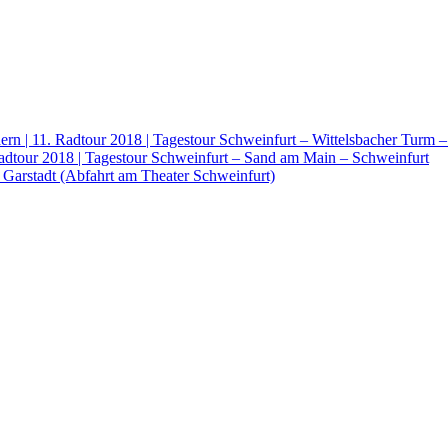
rn | 11. Radtour 2018 | Tagestour Schweinfurt – Wittelsbacher Turm 
Radtour 2018 | Tagestour Schweinfurt – Sand am Main – Schweinfurt
 Garstadt (Abfahrt am Theater Schweinfurt)