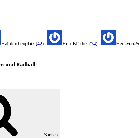
Hainbuchenplatz
(
42
)
Herr Blücher
(
54
)
Herr-von-W
rn und Radball
Suchen