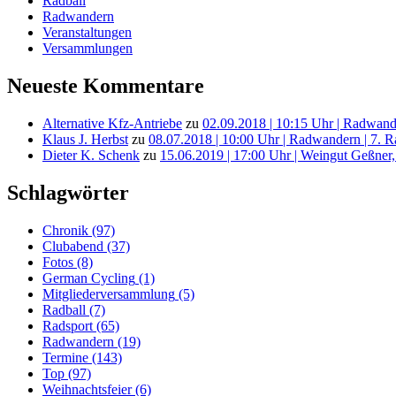
Radball
Radwandern
Veranstaltungen
Versammlungen
Neueste Kommentare
Alternative Kfz-Antriebe
zu
02.09.2018 | 10:15 Uhr | Radwande
Klaus J. Herbst
zu
08.07.2018 | 10:00 Uhr | Radwandern | 7. 
Dieter K. Schenk
zu
15.06.2019 | 17:00 Uhr | Weingut Geßner,
Schlagwörter
Chronik
(97)
Clubabend
(37)
Fotos
(8)
German Cycling
(1)
Mitgliederversammlung
(5)
Radball
(7)
Radsport
(65)
Radwandern
(19)
Termine
(143)
Top
(97)
Weihnachtsfeier
(6)