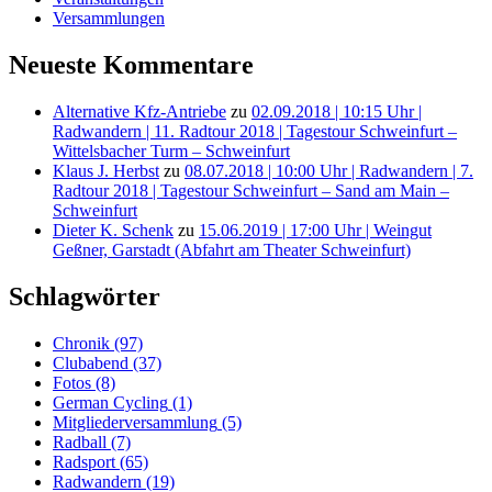
Versammlungen
Neueste Kommentare
Alternative Kfz-Antriebe
zu
02.09.2018 | 10:15 Uhr |
Radwandern | 11. Radtour 2018 | Tagestour Schweinfurt –
Wittelsbacher Turm – Schweinfurt
Klaus J. Herbst
zu
08.07.2018 | 10:00 Uhr | Radwandern | 7.
Radtour 2018 | Tagestour Schweinfurt – Sand am Main –
Schweinfurt
Dieter K. Schenk
zu
15.06.2019 | 17:00 Uhr | Weingut
Geßner, Garstadt (Abfahrt am Theater Schweinfurt)
Schlagwörter
Chronik
(97)
Clubabend
(37)
Fotos
(8)
German Cycling
(1)
Mitgliederversammlung
(5)
Radball
(7)
Radsport
(65)
Radwandern
(19)