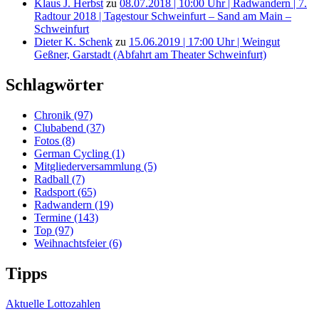
Klaus J. Herbst
zu
08.07.2018 | 10:00 Uhr | Radwandern | 7.
Radtour 2018 | Tagestour Schweinfurt – Sand am Main –
Schweinfurt
Dieter K. Schenk
zu
15.06.2019 | 17:00 Uhr | Weingut
Geßner, Garstadt (Abfahrt am Theater Schweinfurt)
Schlagwörter
Chronik
(97)
Clubabend
(37)
Fotos
(8)
German Cycling
(1)
Mitgliederversammlung
(5)
Radball
(7)
Radsport
(65)
Radwandern
(19)
Termine
(143)
Top
(97)
Weihnachtsfeier
(6)
Tipps
Aktuelle Lottozahlen