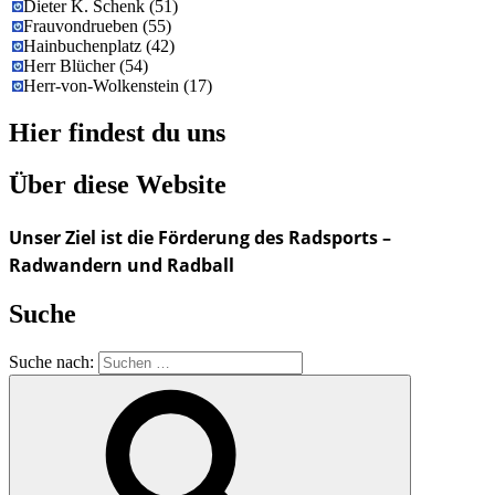
Dieter K. Schenk
(
51
)
Frauvondrueben
(
55
)
Hainbuchenplatz
(
42
)
Herr Blücher
(
54
)
Herr-von-Wolkenstein
(
17
)
Hier findest du uns
Über diese Website
Unser Ziel ist die Förderung des Radsports –
Radwandern und Radball
Suche
Suche nach: