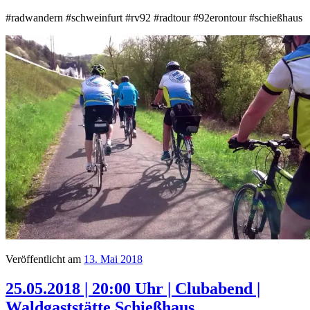
#radwandern #schweinfurt #rv92 #radtour #92erontour ‪#‎schießhaus‬
Veröffentlicht am
13. Mai 2018
25.05.2018 | 20:00 Uhr | Clubabend |
Waldgaststätte Schießhaus