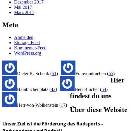
Dezember 2017
Mai 2017
März 2017
Meta
Anmelden
Eintrags-Feed
Kommentar-Feed
WordPress.org
Dieter K. Schenk
(
51
)
Frauvondrueben
(
55
)
Hier
Hainbuchenplatz
(
42
)
Herr Blücher
(
54
)
findest du uns
Herr-von-Wolkenstein
(
17
)
Über diese Website
Unser Ziel ist die Förderung des Radsports –
Radwandern und Radball