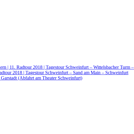
rn | 11. Radtour 2018 | Tagestour Schweinfurt – Wittelsbacher Turm 
Radtour 2018 | Tagestour Schweinfurt – Sand am Main – Schweinfurt
 Garstadt (Abfahrt am Theater Schweinfurt)