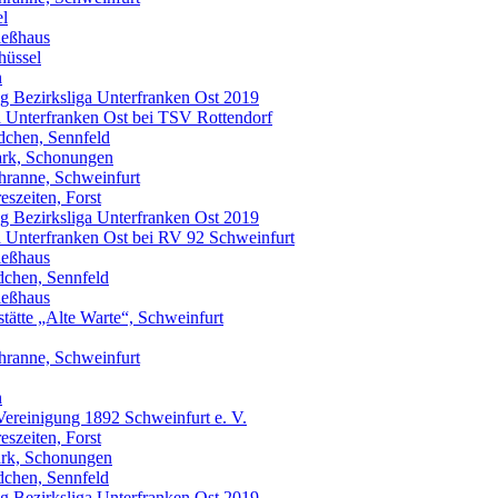
el
ießhaus
hüssel
n
tag Bezirksliga Unterfranken Ost 2019
iga Unterfranken Ost bei TSV Rottendorf
dchen, Sennfeld
Park, Schonungen
chranne, Schweinfurt
eszeiten, Forst
tag Bezirksliga Unterfranken Ost 2019
iga Unterfranken Ost bei RV 92 Schweinfurt
ießhaus
dchen, Sennfeld
ießhaus
tätte „Alte Warte“, Schweinfurt
chranne, Schweinfurt
n
-Vereinigung 1892 Schweinfurt e. V.
eszeiten, Forst
Park, Schonungen
dchen, Sennfeld
tag Bezirksliga Unterfranken Ost 2019