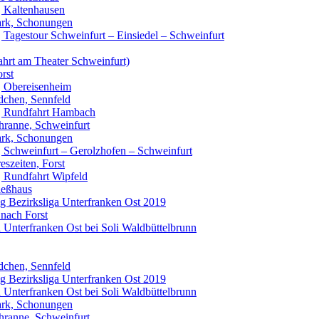
| Kaltenhausen
Park, Schonungen
| Tagestour Schweinfurt – Einsiedel – Schweinfurt
ahrt am Theater Schweinfurt)
orst
| Obereisenheim
dchen, Sennfeld
 | Rundfahrt Hambach
chranne, Schweinfurt
Park, Schonungen
| Schweinfurt – Gerolzhofen – Schweinfurt
eszeiten, Forst
| Rundfahrt Wipfeld
ießhaus
tag Bezirksliga Unterfranken Ost 2019
 nach Forst
ga Unterfranken Ost bei Soli Waldbüttelbrunn
dchen, Sennfeld
tag Bezirksliga Unterfranken Ost 2019
ga Unterfranken Ost bei Soli Waldbüttelbrunn
Park, Schonungen
chranne, Schweinfurt