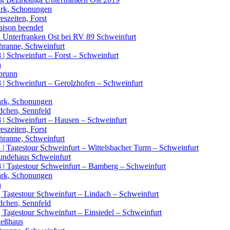
Park, Schonungen
eszeiten, Forst
aison beendet
iga Unterfranken Ost bei RV 89 Schweinfurt
chranne, Schweinfurt
 | Schweinfurt – Forst – Schweinfurt
n
lbrunn
 | Schweinfurt – Gerolzhofen – Schweinfurt
Park, Schonungen
dchen, Sennfeld
8 | Schweinfurt – Hausen – Schweinfurt
eszeiten, Forst
chranne, Schweinfurt
 | Tagestour Schweinfurt – Wittelsbacher Turm – Schweinfurt
reundehaus Schweinfurt
8 | Tagestour Schweinfurt – Bamberg – Schweinfurt
Park, Schonungen
n
| Tagestour Schweinfurt – Lindach – Schweinfurt
dchen, Sennfeld
| Tagestour Schweinfurt – Einsiedel – Schweinfurt
ießhaus