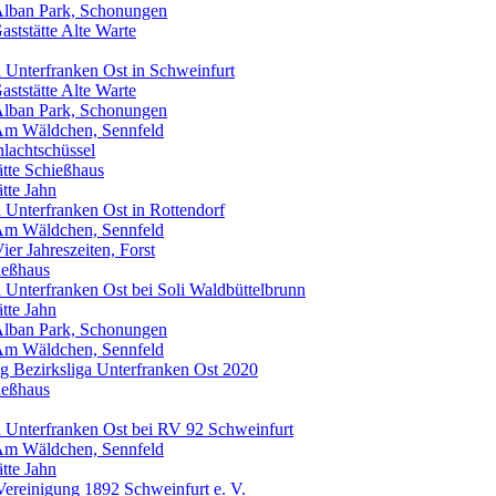
 Alban Park, Schonungen
ststätte Alte Warte
ga Unterfranken Ost in Schweinfurt
ststätte Alte Warte
 Alban Park, Schonungen
e Am Wäldchen, Sennfeld
hlachtschüssel
ätte Schießhaus
tte Jahn
ga Unterfranken Ost in Rottendorf
e Am Wäldchen, Sennfeld
ier Jahreszeiten, Forst
ießhaus
ga Unterfranken Ost bei Soli Waldbüttelbrunn
tte Jahn
 Alban Park, Schonungen
e Am Wäldchen, Sennfeld
tag Bezirksliga Unterfranken Ost 2020
ießhaus
iga Unterfranken Ost bei RV 92 Schweinfurt
e Am Wäldchen, Sennfeld
tte Jahn
-Vereinigung 1892 Schweinfurt e. V.