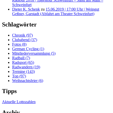
Radtour 2018 | Tagestour Schweinfurt – Sand am Main –
Schweinfurt
Dieter K. Schenk
zu
15.06.2019 | 17:00 Uhr | Weingut
Geßner, Garstadt (Abfahrt am Theater Schweinfurt)
Schlagwörter
Chronik
(97)
Clubabend
(37)
Fotos
(8)
German Cycling
(1)
Mitgliederversammlung
(5)
Radball
(7)
Radsport
(65)
Radwandern
(19)
Termine
(143)
Top
(97)
Weihnachtsfeier
(6)
Tipps
Aktuelle Lottozahlen
Archiv