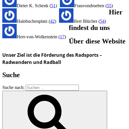
Dieter K. Schenk
(
51
)
Frauvondrueben
(
55
)
Hier
Hainbuchenplatz
(
42
)
Herr Blücher
(
54
)
findest du uns
Herr-von-Wolkenstein
(
17
)
Über diese Website
Unser Ziel ist die Förderung des Radsports –
Radwandern und Radball
Suche
Suche nach: