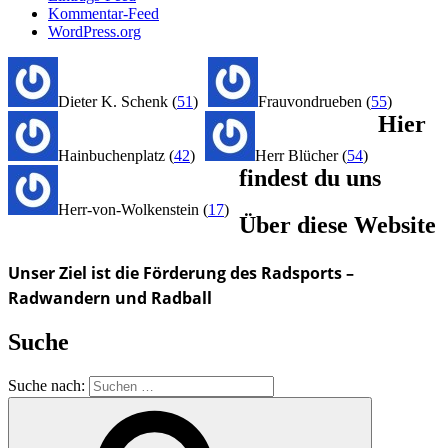
Kommentar-Feed
WordPress.org
Dieter K. Schenk
(
51
)
Frauvondrueben
(
55
)
Hier
Hainbuchenplatz
(
42
)
Herr Blücher
(
54
)
findest du uns
Herr-von-Wolkenstein
(
17
)
Über diese Website
Unser Ziel ist die Förderung des Radsports –
Radwandern und Radball
Suche
Suche nach: