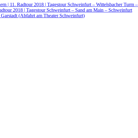
rn | 11. Radtour 2018 | Tagestour Schweinfurt – Wittelsbacher Turm 
Radtour 2018 | Tagestour Schweinfurt – Sand am Main – Schweinfurt
 Garstadt (Abfahrt am Theater Schweinfurt)