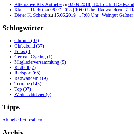
Alternative Kfz-Antriebe
zu
02.09.2018 | 10:15 Uhr | Radwande
Klaus J. Herbst
zu
08.07.2018 | 10:00 Uhr | Radwandern | 7. 
Dieter K. Schenk
zu
15.06.2019 | 17:00 Uhr | Weingut Geßner,
Schlagwörter
Chronik
(97)
Clubabend
(37)
Fotos
(8)
German Cycling
(1)
Mitgliederversammlung
(5)
Radball
(7)
Radsport
(65)
Radwandern
(19)
Termine
(143)
Top
(97)
Weihnachtsfeier
(6)
Tipps
Aktuelle Lottozahlen
Archiv