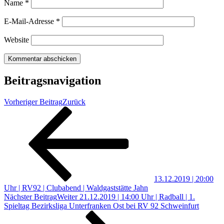
Name
*
E-Mail-Adresse
*
Website
Beitragsnavigation
Vorheriger Beitrag
Zurück
13.12.2019 | 20:00
Uhr | RV92 | Clubabend | Waldgaststätte Jahn
Nächster Beitrag
Weiter
21.12.2019 | 14:00 Uhr | Radball | 1.
Spieltag Bezirksliga Unterfranken Ost bei RV 92 Schweinfurt