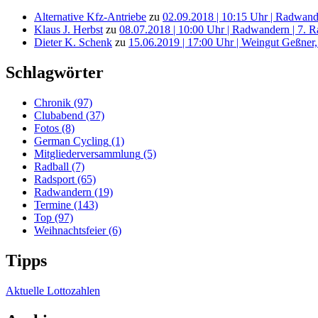
Alternative Kfz-Antriebe
zu
02.09.2018 | 10:15 Uhr | Radwande
Klaus J. Herbst
zu
08.07.2018 | 10:00 Uhr | Radwandern | 7. 
Dieter K. Schenk
zu
15.06.2019 | 17:00 Uhr | Weingut Geßner,
Schlagwörter
Chronik
(97)
Clubabend
(37)
Fotos
(8)
German Cycling
(1)
Mitgliederversammlung
(5)
Radball
(7)
Radsport
(65)
Radwandern
(19)
Termine
(143)
Top
(97)
Weihnachtsfeier
(6)
Tipps
Aktuelle Lottozahlen