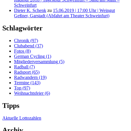
Schweinfurt
Dieter K. Schenk
zu
15.06.2019 | 17:00 Uhr | Weingut
Geßner, Garstadt (Abfahrt am Theater Schweinfurt)
Schlagwörter
Chronik
(97)
Clubabend
(37)
Fotos
(8)
German Cycling
(1)
Mitgliederversammlung
(5)
Radball
(7)
Radsport
(65)
Radwandern
(19)
Termine
(143)
Top
(97)
Weihnachtsfeier
(6)
Tipps
Aktuelle Lottozahlen
Archiv