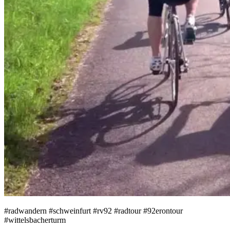
#radwandern #schweinfurt #rv92 #radtour #92erontour
‪#wittelsbacherturm