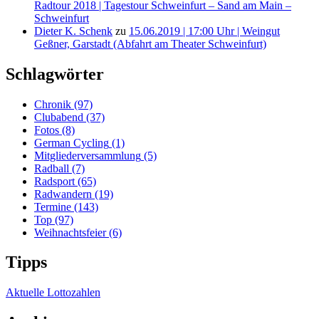
Radtour 2018 | Tagestour Schweinfurt – Sand am Main –
Schweinfurt
Dieter K. Schenk
zu
15.06.2019 | 17:00 Uhr | Weingut
Geßner, Garstadt (Abfahrt am Theater Schweinfurt)
Schlagwörter
Chronik
(97)
Clubabend
(37)
Fotos
(8)
German Cycling
(1)
Mitgliederversammlung
(5)
Radball
(7)
Radsport
(65)
Radwandern
(19)
Termine
(143)
Top
(97)
Weihnachtsfeier
(6)
Tipps
Aktuelle Lottozahlen