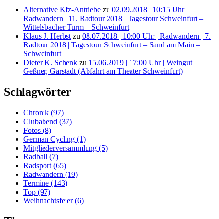
Alternative Kfz-Antriebe
zu
02.09.2018 | 10:15 Uhr |
Radwandern | 11. Radtour 2018 | Tagestour Schweinfurt –
Wittelsbacher Turm – Schweinfurt
Klaus J. Herbst
zu
08.07.2018 | 10:00 Uhr | Radwandern | 7.
Radtour 2018 | Tagestour Schweinfurt – Sand am Main –
Schweinfurt
Dieter K. Schenk
zu
15.06.2019 | 17:00 Uhr | Weingut
Geßner, Garstadt (Abfahrt am Theater Schweinfurt)
Schlagwörter
Chronik
(97)
Clubabend
(37)
Fotos
(8)
German Cycling
(1)
Mitgliederversammlung
(5)
Radball
(7)
Radsport
(65)
Radwandern
(19)
Termine
(143)
Top
(97)
Weihnachtsfeier
(6)