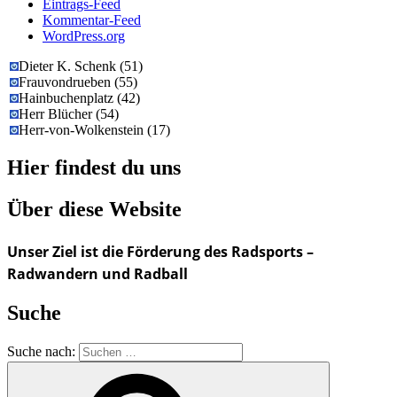
Eintrags-Feed
Kommentar-Feed
WordPress.org
Dieter K. Schenk
(
51
)
Frauvondrueben
(
55
)
Hainbuchenplatz
(
42
)
Herr Blücher
(
54
)
Herr-von-Wolkenstein
(
17
)
Hier findest du uns
Über diese Website
Unser Ziel ist die Förderung des Radsports –
Radwandern und Radball
Suche
Suche nach: