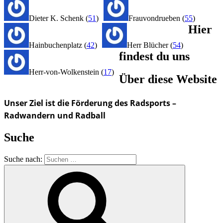
Dieter K. Schenk
(
51
)
Frauvondrueben
(
55
)
Hier
Hainbuchenplatz
(
42
)
Herr Blücher
(
54
)
findest du uns
Herr-von-Wolkenstein
(
17
)
Über diese Website
Unser Ziel ist die Förderung des Radsports –
Radwandern und Radball
Suche
Suche nach: