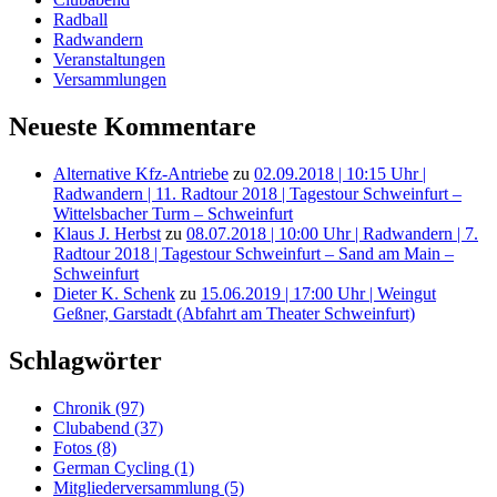
Radball
Radwandern
Veranstaltungen
Versammlungen
Neueste Kommentare
Alternative Kfz-Antriebe
zu
02.09.2018 | 10:15 Uhr |
Radwandern | 11. Radtour 2018 | Tagestour Schweinfurt –
Wittelsbacher Turm – Schweinfurt
Klaus J. Herbst
zu
08.07.2018 | 10:00 Uhr | Radwandern | 7.
Radtour 2018 | Tagestour Schweinfurt – Sand am Main –
Schweinfurt
Dieter K. Schenk
zu
15.06.2019 | 17:00 Uhr | Weingut
Geßner, Garstadt (Abfahrt am Theater Schweinfurt)
Schlagwörter
Chronik
(97)
Clubabend
(37)
Fotos
(8)
German Cycling
(1)
Mitgliederversammlung
(5)