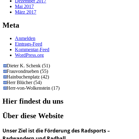
Dezember 2017
Mai 2017
März 2017
Meta
Anmelden
Eintrags-Feed
Kommentar-Feed
WordPress.org
Dieter K. Schenk
(
51
)
Frauvondrueben
(
55
)
Hainbuchenplatz
(
42
)
Herr Blücher
(
54
)
Herr-von-Wolkenstein
(
17
)
Hier findest du uns
Über diese Website
Unser Ziel ist die Förderung des Radsports –
Radwandern und Radball